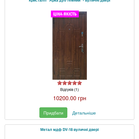
Кристаліт "Арка дуб темний" - вуличні двері
Відгуків (1)
10200.00 грн
Придбати
Детальніше
Метал мдф DV-18 вуличні двері