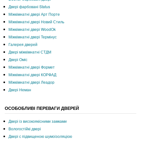
Двері фарбовані Status
Міжкімнатні двері Арт Порте
Міжкімнатні двері Новий Стиль
Міжкімнатні двері WoodOk
Міжкімнатні двері Термінус
Галерея дверей
Двері міжкімнатні СТДМ
Двері Оміс
Міжкімнатні двері Формет
Міжкімнатні двері КОРФАД
Міжкімнатні двері Леадор
Двері Неман
ОСОБОБЛИВІ ПЕРЕВАГИ ДВЕРЕЙ
Двері із високоякісними замками
Вологостійкі двері
Двері с підвищеною шумоізоляцією