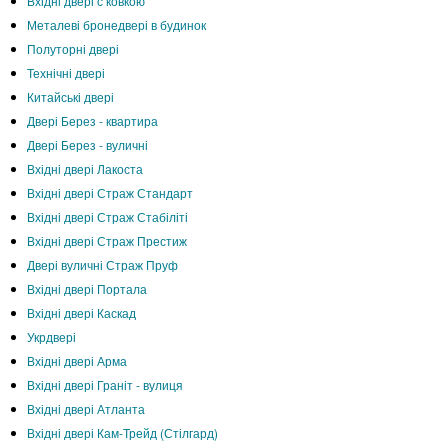
Вхідні двері с ковкою
Металеві бронедвері в будинок
Полуторні двері
Технічні двері
Китайські двері
Двері Берез - квартира
Двері Берез - вуличні
Вхідні двері Лакоста
Вхідні двері Страж Стандарт
Вхідні двері Страж Стабіліті
Вхідні двері Страж Престиж
Двері вуличні Страж Пруф
Вхідні двері Портала
Вхідні двері Каскад
Укрдвері
Вхідні двері Арма
Вхідні двері Граніт - вулиця
Вхідні двері Атланта
Вхідні двері Кам-Трейд (Стілгард)