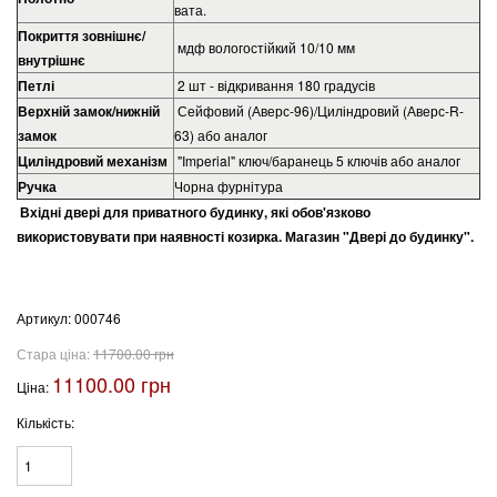
вата.
Покриття зовнішнє/
мдф вологостійкий 10/10 мм
внутрішнє
Петлі
2 шт - відкривання 180 градусів
Верхній замок/нижній
Сейфовий (Аверс-96)/Циліндровий (Аверс-R-
замок
63) або аналог
Циліндровий механізм
"Imperial" ключ/баранець 5 ключів або аналог
Ручка
Чорна фурнітура
Вхідні двері для приватного будинку, які обов'язково
використовувати при наявності козирка. Магазин "Двері до будинку".
Артикул:
000746
Стара ціна:
11700.00 грн
11100.00 грн
Ціна:
Кількість: