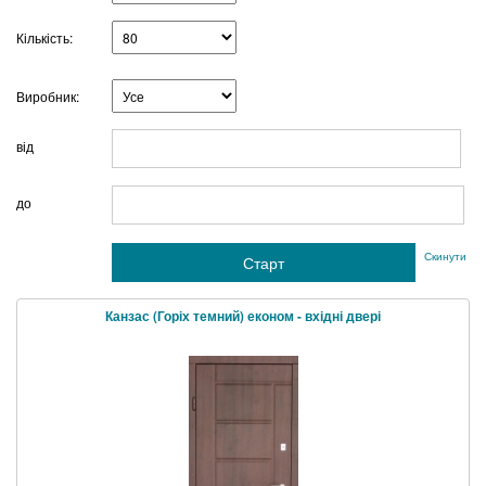
Кількість:
Виробник:
від
г
до
Скинути фі
Канзас (Горіх темний) економ - вхідні двері