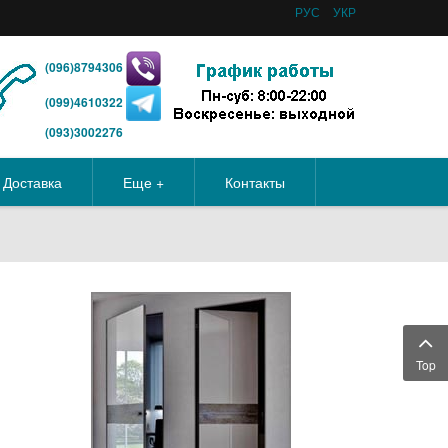
РУС
УКР
(096)8794306
(099)4610322
(093)3002276
Доставка
Еще +
Контакты
Top