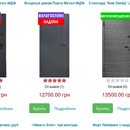
етал–МДФ
Входные двери Порта Метал-МДФ
Стилгард "Кам-Трейд" (
)
Отзывов (1)
Отзывов (0)
грн
12700.00 грн
13500.00 г
робнее
Купить
Подробнее
Купить
Подро
ртира (дуб
«Чикаго-Элит» три контура
Форт Лабиринт станд