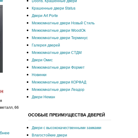
ве
Dooris. Крашенные двери
Крашенные двери Status
Двери Art Porte
Межкомнатные двери Новый Стиль
Межкомнатные двери WoodOk
Межкомнатные двери Терминус
Галерея дверей
Межкомнатные двери СТДМ
Двери Омис
Межкомнатные двери Формет
Новинки
Межкомнатные двери КОРФАД
рн
Межкомнатные двери Леадор
Двери Неман
ля
 металл, 66
ОСОБЫЕ ПРЕИМУЩЕСТВА ДВЕРЕЙ
Двери с высококачественными замками
бнее
Влагостойкие двери