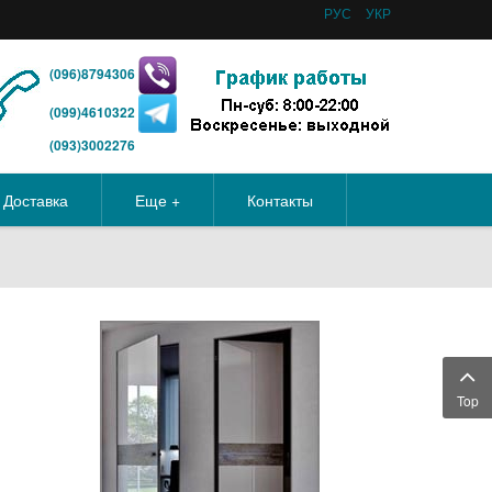
РУС
УКР
(096)8794306
(099)4610322
(093)3002276
Доставка
Еще +
Контакты
Top