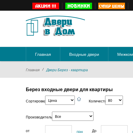
Главная
Входные двери
Межком
/
Главная
Двери Берез - квартира
Берез входные двери для квартиры
Сортировка:
Количество:
Производитель:
от
До
грн