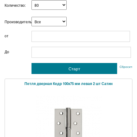
Количество:
Производитель:
от
г
До
Сбросить ф
Петля дверная Кедр 100x75 мм левая 2 шт Сатин