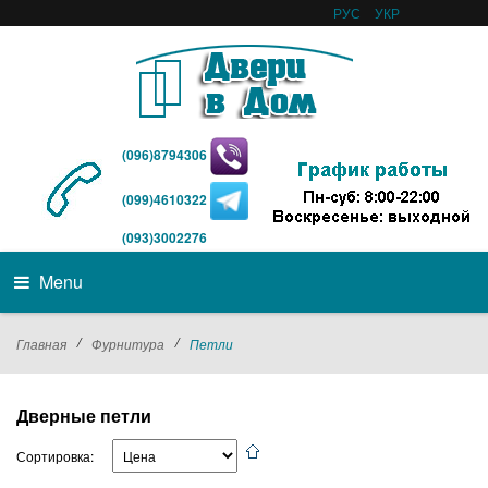
РУС
УКР
(096)8794306
(099)4610322
(093)3002276
Menu
/
/
Главная
Фурнитура
Петли
Дверные петли
Сортировка: