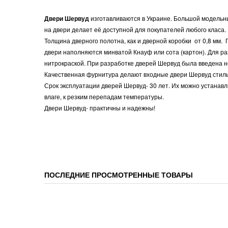
Двери Шервуд
изготавливаются в Украине. Большой модельн
на двери делает её доступной для покупателей любого класа.
Толщина дверного полотна, как и дверной коробки от 0,8 мм.
двери наполняются минватой Кнауф или сота (картон). Для 
нитрокраской. При разработке дверей Шервуд была введена 
Качественная фурнитура делают входные двери Шервуд стиль
Срок эксплуатации дверей Шервуд- 30 лет. Их можно устанавл
влаге, к резким перепадам температуры.
Двери Шервуд- практичны и надежны!
ПОСЛЕДНИЕ ПРОСМОТРЕННЫЕ ТОВАРЫ