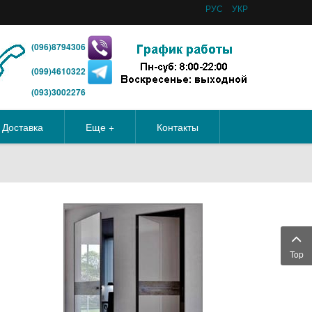
РУС
УКР
(096)8794306
(099)4610322
(093)3002276
Доставка
Еще +
Контакты
Top