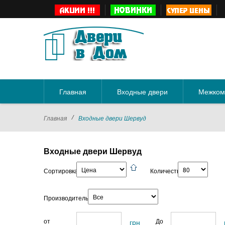
Главная
Входные двери
Межком
/
Главная
Входные двери Шервуд
Входные двери Шервуд
Сортировка:
Количество:
Производитель:
от
До
грн