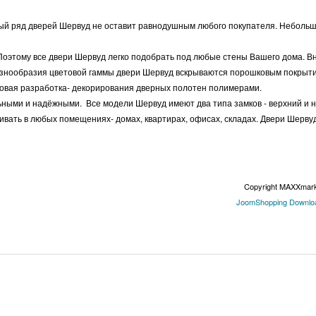
ый ряд дверей Шервуд не оставит равнодушным любого покупателя. Неболь
 Поэтому все двери Шервуд легко подобрать под любые стены Вашего дома. В
разнообразия цветовой гаммы двери Шервуд вскрываются порошковым покрыт
новая разработка- декорирования дверных полотен полимерами.
ными и надёжными. Все модели Шервуд имеют два типа замков - верхний и 
ивать в любых помещениях- домах, квартирах, офисах, складах. Двери Шервуд
Copyright MAXXmar
JoomShopping Downloa