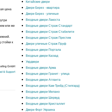
Китайские двери
Двери Берез - квартира
шая цена
Двери Берез - уличные
Входные двери Лакоста
нутри
Входные двери Страж Стандарт
ием или же
Входные двери Страж Стабилити
нижний.
Входные двери Страж Престиж
 стойки к
Двери уличные Страж Пруф
Входные двери Портала
Входные двери Каскад
Укрдвери
keting GmbH
Входные двери Арма
d & Support
Входные двери Гранит - улица
Входные двери Атланта
Входные двери Кам-Трейд (Стилгард)
Входные двери Милано
Входные двери Шервуд
Входные двери Кристаллит
Двери Форт Украина