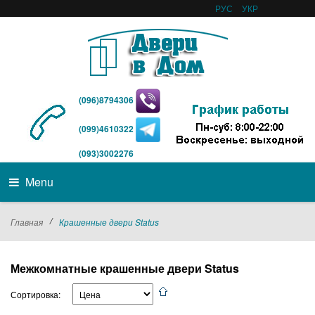
РУС
УКР
(096)8794306
(099)4610322
(093)3002276
Menu
/
Главная
Крашенные двери Status
Межкомнатные крашенные двери Status
Сортировка: