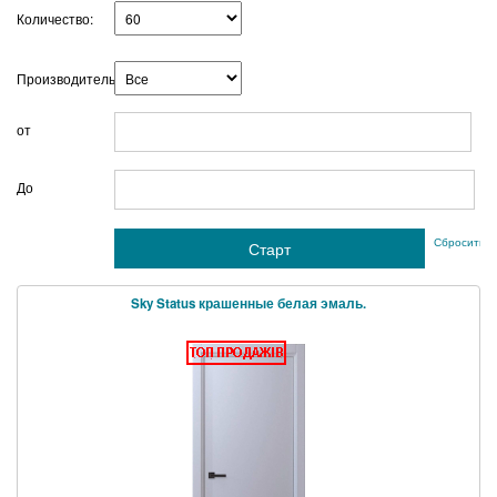
Количество:
Производитель:
от
г
До
Сбросить ф
Sky Status крашенные белая эмаль.