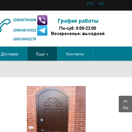
РУС
УКР
(096)8794306
(099)4610322
(093)3002276
Доставка
Еще +
Контакты
Top