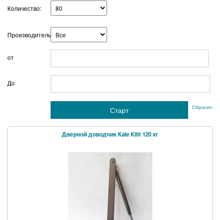
Количество:
Производитель:
от
г
До
Сбросить ф
Дверной доводчик Kale Kilit 120 кг