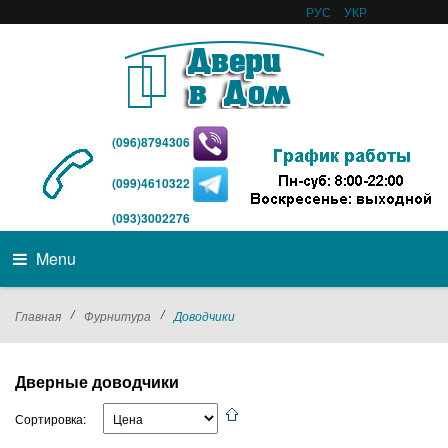
РУС
УКР
(096)8794306
(099)4610322
(093)3002276
Menu
/
/
Главная
Фурнитура
Доводчики
Дверные доводчики
Сортировка: