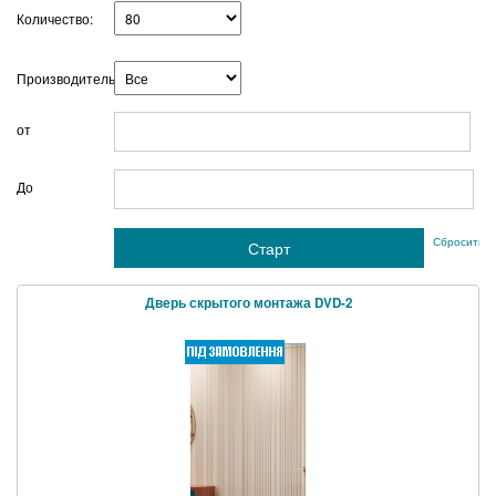
Количество:
Производитель:
от
г
До
Сбросить ф
Дверь скрытого монтажа DVD-2