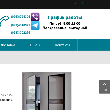
РУС
УКР
(096)8794306
(099)4610322
(093)3002276
Доставка
Еще +
Контакты
Top
их у нас.
квартиру.