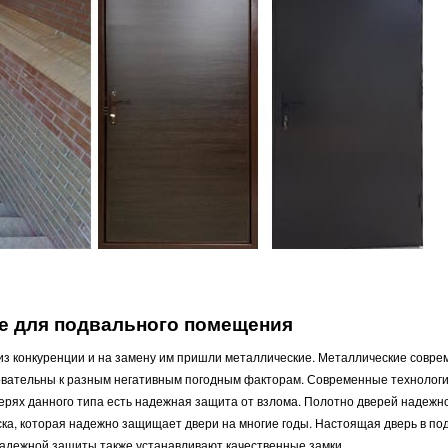
ие для подвального помещения
 из конкуренции и на замену им пришли металлические. Металлические совр
овательны к разным негативным погодным факторам. Современные технолог
верях данного типа есть надежная защита от взлома. Полотно дверей надежн
ка, которая надежно защищает двери на многие годы. Настоящая дверь в по
надежной защиты также устанавливают качественные замки.