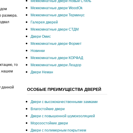
Межкомнатные двери Новый Стиль
Межкомнатные двери WoodOk
ждом
Межкомнатные двери Терминус
о размера.
одвал
Галерея дверей
Межкомнатные двери СТДМ
Двери Омис
Межкомнатные двери Формет
Новинки
Межкомнатные двери КОРФАД
ктацию, то
Межкомнатные двери Леадор
на нашем
Двери Неман
у данной
ОСОБЫЕ ПРЕИМУЩЕСТВА ДВЕРЕЙ
Двери с высококачественными замками
Влагостойкие двери
Двери с повышенной шумоизоляцией
Морозостойкие двери
Двери с полимерным покрытием