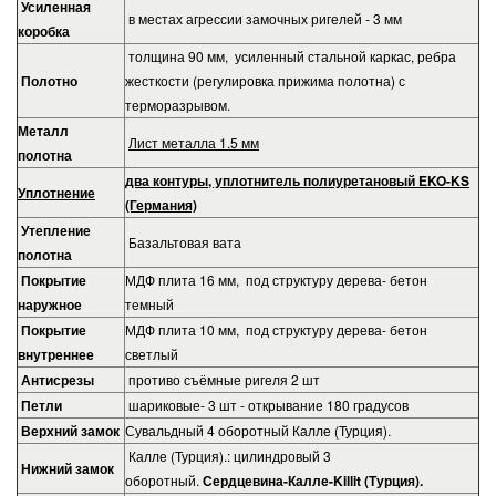
Усиленная
в местах агрессии замочных ригелей - 3 мм
коробка
толщина 90 мм, усиленный стальной каркас, ребра
Полотно
жесткости (регулировка прижима полотна) с
терморазрывом.
Металл
Лист металла 1.5 мм
полотна
два контуры, уплотнитель полиуретановый EKO-KS
Уплотнение
(Германия)
Утепление
Базальтовая вата
полотна
Покрытие
МДФ плита 16 мм, под структуру дерева- бетон
наружное
темный
Покрытие
МДФ плита 10 мм, под структуру дерева- бетон
внутреннее
светлый
Антисрезы
противо съёмные ригеля 2 шт
Петли
шариковые- 3 шт - открывание 180 градусов
Верхний замок
Сувальдный 4 оборотный Калле (Турция).
Калле (Турция).: цилиндровый 3
Нижний замок
оборотный.
Сердцевина-Калле-Killit (Турция).