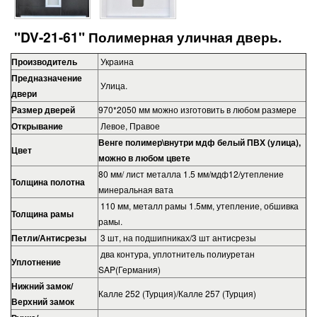
"DV-21-61" Полимерная уличная дверь.
Производитель
Украина
Предназначение
Улица.
двери
Размер дверей
970*2050 мм можно изготовить в любом размере
Открывание
Левое, Правое
Венге полимер\внутри мдф белый ПВХ (улица),
Цвет
можно в любом цвете
80 мм/ лист металла 1.5 мм/мдф12/утепление
Толщина полотна
минеральная вата
110 мм, металл рамы 1.5мм, утепление, обшивка
Толщина рамы
рамы.
Петли/Антисрезы
3 шт, на подшипниках/3 шт антисрезы
два контура, уплотнитель полиуретан
Уплотнение
SAP(Германия)
Нижний замок/
Калле 252 (Турция)/Калле 257 (Турция)
Верхний замок