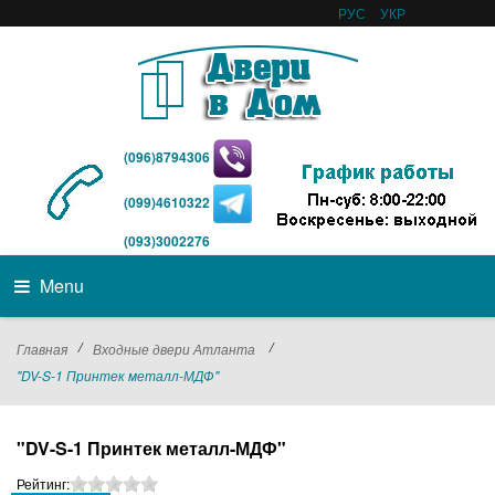
РУС
УКР
(096)8794306
(099)4610322
(093)3002276
Menu
/
/
Главная
Входные двери Атланта
"DV-S-1 Принтек металл-МДФ"
"DV-S-1 Принтек металл-МДФ"
Рейтинг: