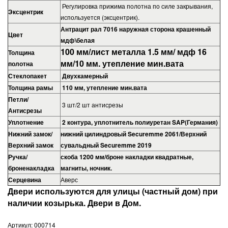
Регулировка прижима полотна по силе закрывания,
Эксцентрик
используется (эксцентрик).
Антрацит рал 7016 наружная сторона крашенный
Цвет
мдф\белая
100 мм/лист металла 1.5 мм/ мдф 16
Толщина
мм/10 мм. утепление мин.вата
полотна
Стеклопакет
Двухкамерный
Толщина рамы
110 мм, утепление мин.вата
Петли/
3 шт/2 шт антисрезы
Антисрезы
Уплотнение
2 контура, уплотнитель полиуретан SAP(Германия)
Нижний замок/
нижний цилиндровый Securemme 2061/Верхний
Верхний замок
сувальдный Securemme 2019
Ручка/
скоба 1200 мм/броне накладки квадратные,
броненакладка
магниты, ночник.
Серцевина
Аверс
Двери используются для улицы (частный дом) при
наличии козырька. Двери в Дом.
Артикул:
000714