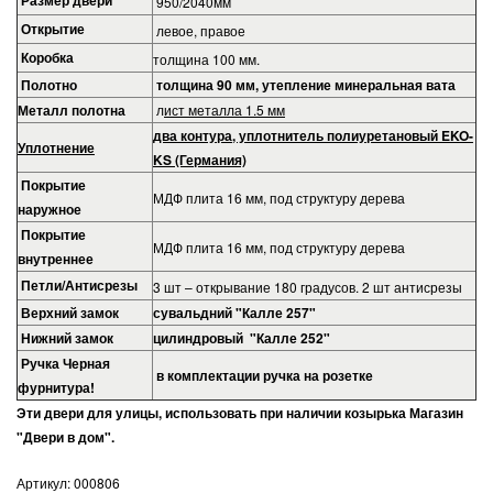
Размер двери
950/2040мм
Открытие
левое, правое
Коробка
толщина 100 мм.
Полотно
толщина 90 мм, утепление минеральная вата
Металл полотна
л
ист металла 1.5 мм
два контура, уплотнитель полиуретановый EKO-
Уплотнение
KS (Германия)
Покрытие
МДФ плита 16 мм, под структуру дерева
наружное
Покрытие
МДФ плита 16 мм, под структуру дерева
внутреннее
Петли/Антисрезы
3 шт – открывание 180 градусов. 2 шт антисрезы
Верхний замок
сувальдний "Калле 257"
Нижний замок
цилиндровый "Калле 252"
Ручка
Черная
в комплектации ручка на розетке
фурнитура!
Эти двери для улицы, использовать при наличии козырька Магазин
"Двери в дом".
Артикул:
000806