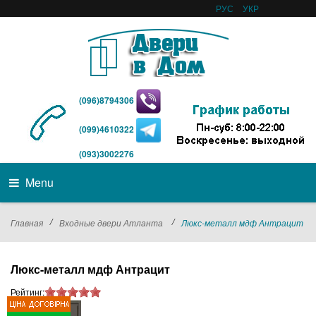
РУС
УКР
(096)8794306
(099)4610322
(093)3002276
Menu
/
/
Главная
Входные двери Атланта
Люкс-металл мдф Антрацит
Люкс-металл мдф Антрацит
Рейтинг: