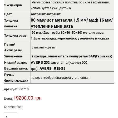
Регулировка прижима полотна по силе закрывания,
Эксцентрик
используется (эксцентрик).
Цвет
Антрацит\антрацит
80 мм/лист металла 1.5 мм/ мдф 16 мм/
Толщина
утепление мин.вата
полотна
90 мм, (Две трубы 60х40+50х30) металл рамы
Толщина рамы
1.5мм+накладка нержавейка, утепление мин.вата
Петли/
3 шт/антисрезы
Антисрезы
Уплотнение
2 контура, уплотнитель полиуретан SAP(Германия)
AVERS 252 замена на (Калле+500
Нижний замок/
Верхний замок
грн),
AVERS R35-S8
Ручка/
на розетке/броненакладка утопленная.
броненакладка
Артикул:
000710
19200.00 грн
Цена:
Количество: