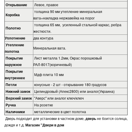
Открывание
Левое, правое
толщина 90 мм утепление минеральная
Коробка
вата+накладка нержавейка на порог
толщина 65 мм, усиленный стальной каркас, ребра
Полотно
жесткости.
Уплотнение
два контура
Утепление
Минеральная вата.
полотна
Покрытие
Лист металла 1.2мм, Окрас порошковый
наружное
РАЛ-8017(коричневый)
Покрытие
Мдф плита 10 мм
внутреннее
Петли
конусные - 2 шт - открывание 180 градусов
Нижний замок
Цилиндровый (Апекс2800) или аналог(Украина)
Верхний замок
"Аверс" или аналог ключ/ключ
Ручка
На розетке
Наличники
металлические в цвет полотна
Дверь подходит для установки в частном доме,
дверь
не боится солнца,
дождя и т.д.
Магазин "Двери в дом