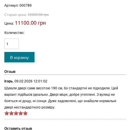
Артикул:
000789
Старая цена:
12300.00 грн
11100.00 грн
Цена:
Количество:
Отзыв
Ігорь
,
09.02.2026 12:01:02
Шукали двері саме висотою 190 см, бо стандартні не підходили. Цей
варіант підійшов ідеально. Двері міцні, добре утеплені. З вулиці не
бояться ні дощу, ні сонця. Дуже задоволені, що знайшли нормальні
двері нестандартного розміру.
Оставить отзыв