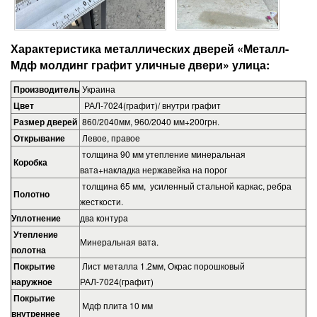
Характеристика металлических дверей «Металл-
Мдф молдинг графит уличные двери» улица
:
Производитель
Украина
Цвет
РАЛ-7024(графит)/ внутри графит
Размер дверей
860/2040мм, 960/2040 мм+200грн.
Открывание
Левое, правое
толщина 90 мм утепление минеральная
Коробка
вата+накладка нержавейка на порог
толщина 65 мм, усиленный стальной каркас, ребра
Полотно
жесткости.
Уплотнение
два контура
Утепление
Минеральная вата.
полотна
Покрытие
Лист металла 1.2мм, Окрас порошковый
наружное
РАЛ-7024(графит)
Покрытие
Мдф плита 10 мм
внутреннее