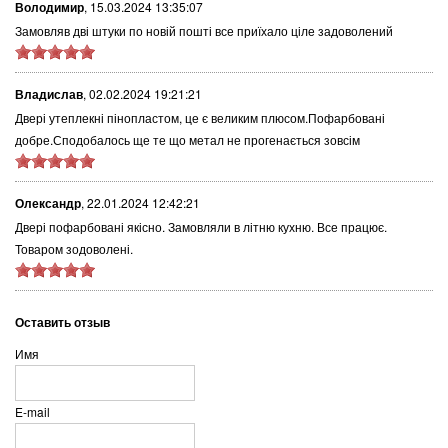
Володимир
,
15.03.2024 13:35:07
Замовляв дві штуки по новій пошті все приїхало ціле задоволений
Владислав
,
02.02.2024 19:21:21
Двері утеплекні пінопластом, це є великим плюсом.Пофарбовані
добре.Сподобалось ще те що метал не прогенається зовсім
Олександр
,
22.01.2024 12:42:21
Двері пофарбовані якісно. Замовляли в літню кухню. Все працює.
Товаром зодоволені.
Оставить отзыв
Имя
E-mail