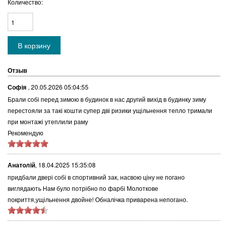
Количество:
Отзыв
Софія
,
20.05.2026 05:04:55
Брали собі перед зимою в будинок в нас другий вихід в будинку зиму
перестояли за такі кошти супер дві ризики ущільнення тепло тримали
при монтажі утеплили раму
Рекомендую
Анатолій
,
18.04.2025 15:35:08
придбали двері собі в спортивний зак, насвою ціну не погано
виглядають Нам було потрібно по фарбі Молоткове
покриття,ущільнення двойне! Обналічка приварена непогано.