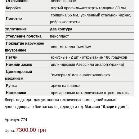
Открывание
левое, правое
Коробка
гнутый профиль+четверть толщина 80 мм
толщина 55 мм, усиленный стальной каркас,
Полотно
ребра жесткости.
Уплотнение
два контура
Утепление полотна
пенопласт
Покрытие наружное/
лист металла 1мм/1мм
внутреннее
Петли
конусные - 2 шт - открывание 180 градусов
Нижний замок
цилиндровый Аверс или аналог(Украина)
Цилиндровый
"империал" или аналог ключ/ключ
механизм
Ручка
арико на планке
Наличники
приваренные металлические в цвет полотна
Дверь подходит для установки технических помещений жилых
домов,
дверь
не боится солнца, дождя и т.д.
Магазин "Двери в дом".
Артикул:
774
7300.00 грн
Цена: