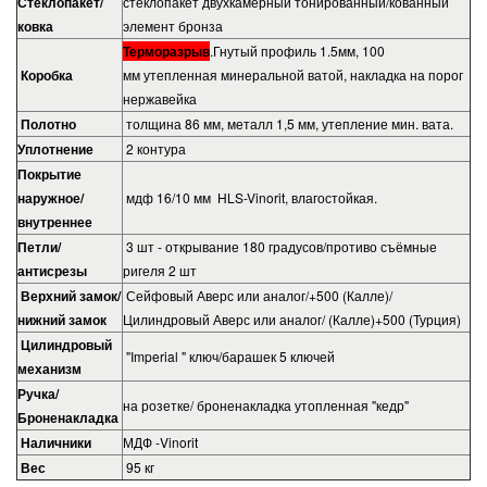
Стеклопакет/
стеклопакет двухкамерный тонированный/кованный
ковка
элемент бронза
Терморазрыв
.Гнутый профиль 1.5мм, 100
Коробка
мм утепленная минеральной ватой, накладка на порог
нержавейка
Полотно
толщина 86 мм, металл 1,5 мм, утепление мин. вата.
Уплотнение
2 контура
Покрытие
наружное/
мдф 16/10 мм HLS-Vinorit, влагостойкая.
внутреннее
Петли/
3 шт - открывание 180 градусов/противо съёмные
антисрезы
ригеля 2 шт
Верхний замок/
Сейфовый Аверс или аналог/+500 (Калле)/
нижний замок
Цилиндровый Аверс или аналог/ (Калле)+500 (Турция)
Цилиндровый
"Imperial " ключ/барашек 5 ключей
механизм
Ручка/
на розетке/ броненакладка утопленная "кедр"
Броненакладка
Наличники
МДФ -Vinorit
Вес
95 кг