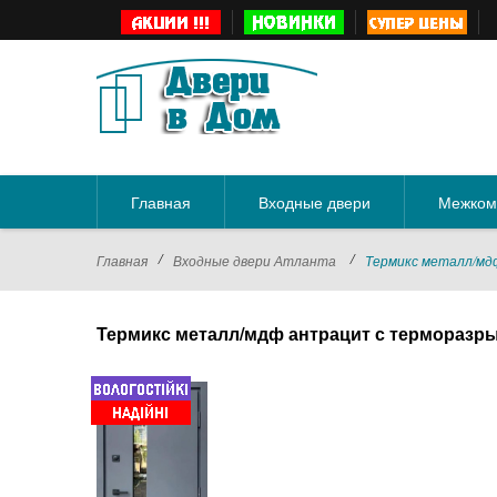
Главная
Входные двери
Межком
/
/
Главная
Входные двери Атланта
Термикс металл/мд
Термикс металл/мдф антрацит с терморазр