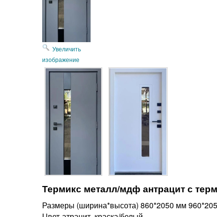
Увеличить
изображение
Термикс металл/мдф антрацит с тер
Размеры (ширина*высота) 860*2050 мм 960*205
Цвет-атрацит краска/белый.