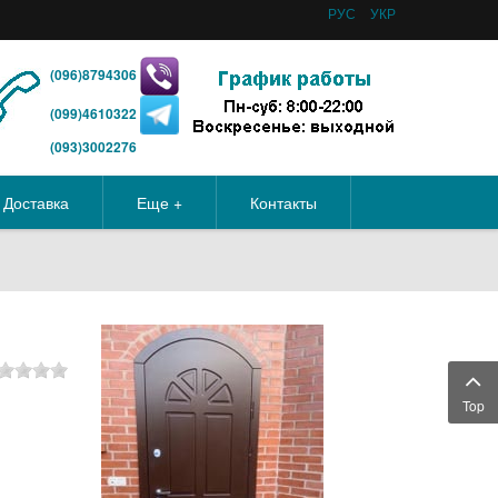
РУС
УКР
(096)8794306
(099)4610322
(093)3002276
Доставка
Еще +
Контакты
Top