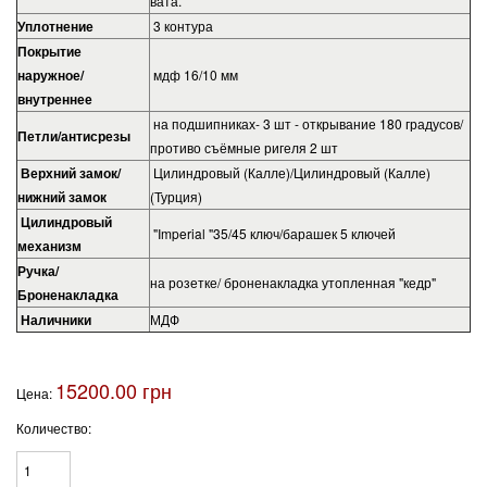
вата.
Уплотнение
3 контура
Покрытие
наружное/
мдф 16/10 мм
внутреннее
на подшипниках- 3 шт - открывание 180 градусов/
Петли/
антисрезы
противо съёмные ригеля 2 шт
Верхний замок/
Цилиндровый (Калле)/Цилиндровый (Калле)
нижний замок
(Турция)
Цилиндровый
"Imperial "35/45 ключ/барашек 5 ключей
механизм
Ручка/
на розетке/ броненакладка утопленная "кедр"
Броненакладка
Наличники
МДФ
15200.00 грн
Цена:
Количество: