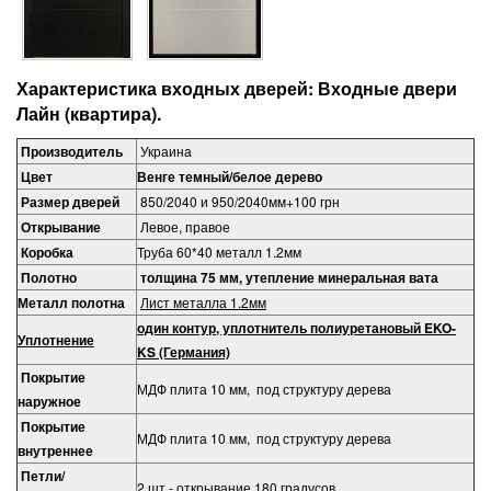
Характеристика входных дверей: Входные двери
Лайн (квартира).
Производитель
Украина
Цвет
Венге темный/белое дерево
Размер дверей
850/2040 и 950/2040мм+100 грн
Открывание
Левое, правое
Коробка
Труба 60*40 металл 1.2мм
Полотно
толщина 75 мм, утепление минеральная вата
Металл полотна
Лист металла 1.2мм
один контур, уплотнитель полиуретановый EKO-
Уплотнение
KS (Германия)
Покрытие
МДФ плита 10 мм, под структуру дерева
наружное
Покрытие
МДФ плита 10 мм, под структуру дерева
внутреннее
Петли/
2 шт - открывание 180 градусов.