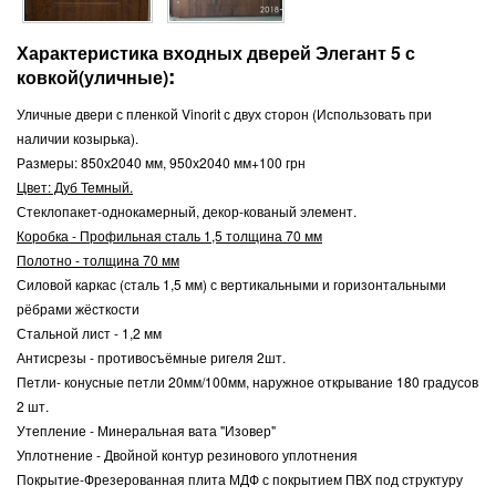
Характеристика входных дверей Элегант 5 с
:
ковкой(уличные)
Уличные двери с пленкой Vinorit с двух сторон (Использовать при
наличии козырька).
Размеры: 850х2040 мм, 950х2040 мм+100 грн
Цвет: Дуб Темный.
Стеклопакет-однокамерный, декор-кованый элемент.
Коробка - Профильная сталь 1,5 толщина 70 мм
Полотно - толщина 70 мм
Силовой каркас (сталь 1,5 мм) с вертикальными и горизонтальными
рёбрами жёсткости
Стальной лист - 1,2 мм
Антисрезы - противосъёмные ригеля 2шт.
Петли- конусные петли 20мм/100мм, наружное открывание 180 градусов
2 шт.
Утепление - Минеральная вата "Изовер"
Уплотнение - Двойной контур резинового уплотнения
Покрытие-Фрезерованная плита МДФ с покрытием ПВХ под структуру