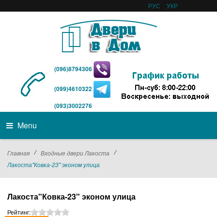
РУС
УКР
(096)8794306
(099)4610322
(093)3002276
Menu
/
/
Главная
Входные двери Лакоста
Лакоста"Ковка-23" эконом улица
Лакоста"Ковка-23" эконом улица
Рейтинг: