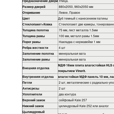
Предназначение двери
Улица.
Размер дверей
880х2050, 960x2050 мм
Откривание
Левое, Правое
Цвет
Дуб темный с нанесением патины
Стеклопакет+Ковка
Стеклопакет две камеры, тонированны
Толщина полотна
75 мм, лист металла 1.5мм
Толщина рамы
100 мм, металл рамы 1.5мм
Порог рамы
Накладка с нержавейки 1 мм
Ребра жесткости
4 шт
Заполнение полотна
минеральная вата
Заполнение рамы
минеральная вата
МДФ 16мм плита влагостойкая HLS 
Внешняя отделка
покрытием Vinorit.
Внутренняя отделка
влагостойкая МДФ панель 10 мм, ла
Петли
2 шт, металлические с радиально-у
Антисрезы
2 шт
Уплотнители
два контура
Верхний замок
сейфовый Kale 257
Нижний замок
цилиндровый Kale 252 или аналог
Цылиндровый