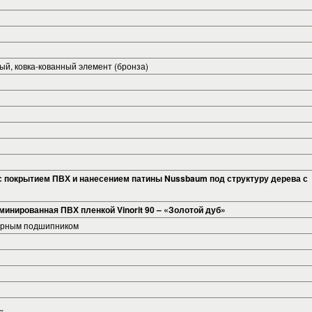
й, ковка-кованный элемент (бронза)
с покрытием ПВХ и нанесением патины
Nussbaum
под структуру дерева с
минированная ПВХ пленкой Vinorit 90 – «Золотой дуб»
порным подшипником