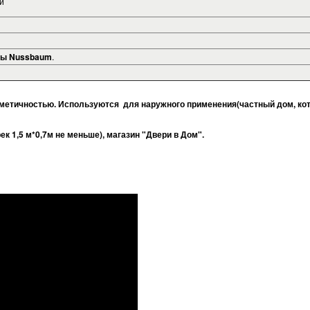
й
ны
Nussbaum
.
рметичностью. Используются для наружного применения(частный дом, ко
к 1,5 м*0,7м не меньше), магазин "Двери в Дом".