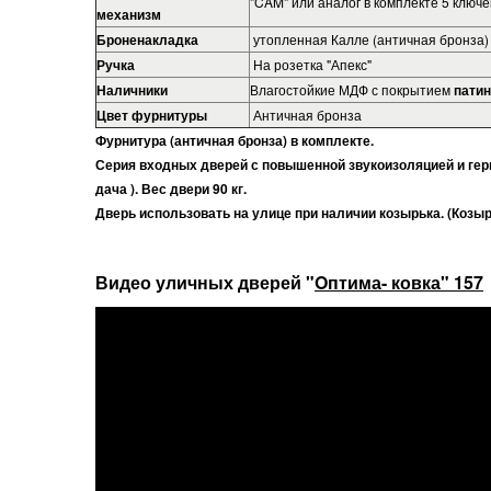
"CAM" или аналог в комплекте 5 ключе
механизм
Броненакладка
утопленная Калле (античная бронза)
Ручка
На розетка "Апекс"
Наличники
Влагостойкие МДФ с покрытием
пати
Цвет фурнитуры
Античная бронза
Фурнитура (античная бронза) в комплекте.
Серия входных дверей с повышенной звукоизоляцией и ге
дача ). Вес двери 90 кг.
Дверь использовать на улице при наличии козырька. (Козыре
Видео уличных дверей
"
Oптима- ковка" 157