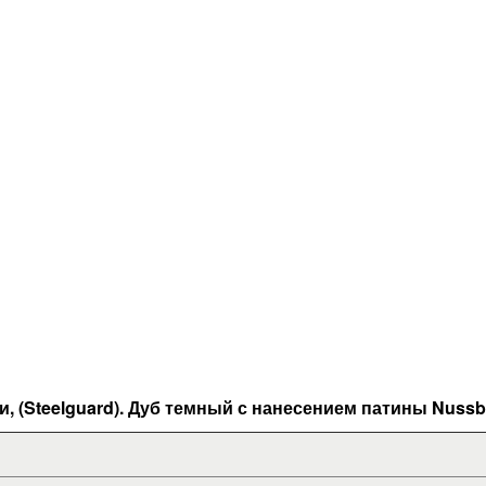
и,
(Steelguard).
Дуб темный с
нанесением патины
Nuss