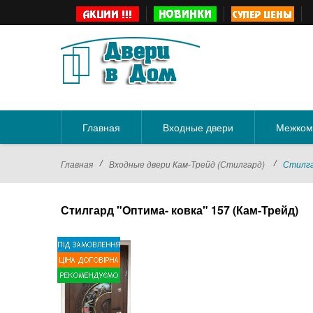
Главная
Входные двери
Межком
/
/
Главная
Входные двери Кам-Трейд (Стилгард)
Стилга
Стилгард "Oптима- ковка" 157 (Кам-Трейд)