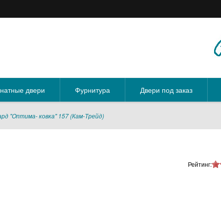
натные двери
Фурнитура
Двери под заказ
рд "Oптима- ковка" 157 (Кам-Трейд)
Рейтинг: