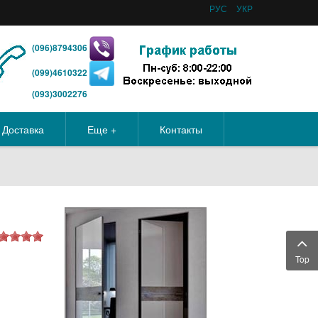
РУС
УКР
(096)8794306
(099)4610322
(093)3002276
Доставка
Еще +
Контакты
Top