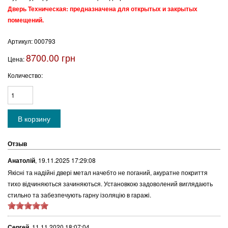
Дверь Техническая: предназначена для открытых и закрытых
помещений.
Артикул:
000793
8700.00 грн
Цена:
Количество:
Отзыв
Анатолій
,
19.11.2025 17:29:08
Якісні та надійні двері метал начебто не поганий, акуратне покриття
тихо відчиняються зачиняються. Установкою задоволений виглядають
стильно та забезпечують гарну ізоляцію в гаражі.
Сергей
,
11.11.2020 18:07:04