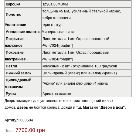
Коробка
Труба 60/40мм
толщина 45 мм, усиленный стальной каркас,
Полотно
ребра жесткости.
Уплотнение
один контур
Утепление полотна
Минеральная вата.
Покрытие
Лист металла 1мм, Окрас порошковый
наружное
РАЛ-7024(графит)
Покрытие
Лист металла 1мм, Окрас порошковый
внутреннее
РАЛ-7024(графит)
Петли
конусные - 2 шт - открывание 180 градусов
Нижний замок
Цилиндровый (Апекс) или аналог(Украина)
Цилиндровый
"Арико" или аналог ключ/ключ 4 ключа
механизм
Ручка
Арико на планке
Дверь подходит для установки технических помещений жилых
домов,
дверь
не боится солнца, дождя и т.д.
Магазин "Двери в дом".
Артикул:
000534
7700.00 грн
Цена: