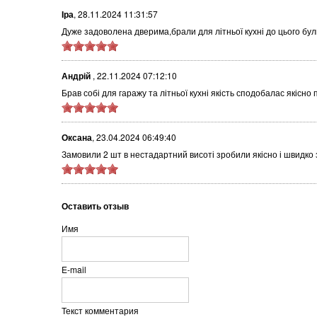
Іра
,
28.11.2024 11:31:57
Дуже задоволена дверима,брали для літньої кухні до цього були 
Андрій
,
22.11.2024 07:12:10
Брав собі для гаражу та літньої кухні якість сподобалас якісно
Оксана
,
23.04.2024 06:49:40
Замовили 2 шт в нестадартний висоті зробили якісно і швидко з
Оставить отзыв
Имя
E-mail
Текст комментария