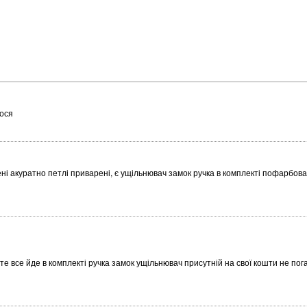
лося
лені акуратно петлі приварені, є ущільнювач замок ручка в комплекті пофарбова
е все йде в комплекті ручка замок ущільнювач присутній на свої кошти не пога