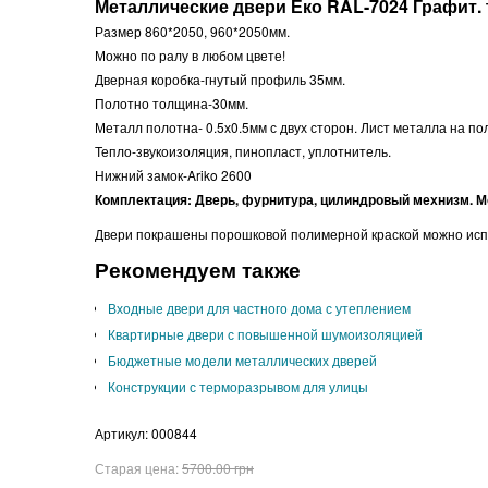
Металлические двери Еко RAL-7024 Графит.
Размер 860*2050, 960*2050мм.
Можно по ралу в любом цвете!
Дверная коробка-гнутый профиль 35мм.
Полотно толщина-30мм.
Металл полотна- 0.5х0.5мм с двух сторон. Лист металла на 
Тепло-звукоизоляция, пинопласт, уплотнитель.
Нижний замок-Ariko 2600
Комплектация: Дверь, фурнитура, цилиндровый мехнизм. Мо
Двери покрашены порошковой полимерной краской можно испол
Рекомендуем также
Входные двери для частного дома с утеплением
Квартирные двери с повышенной шумоизоляцией
Бюджетные модели металлических дверей
Конструкции с терморазрывом для улицы
Артикул:
000844
Старая цена:
5700.00 грн