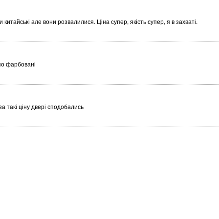
китайські але вони розвалилися. Ціна супер, якість супер, я в захваті.
 по фарбовані
а такі ціну двері сподобались