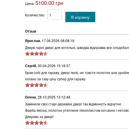
5100.00 грн
Цена:
Количество:
Отзыв
Ярослав
,
17.06.2026 08:08:19
Дякую гарні двері для котельні, швидка відправка все сподоба
Сергій
,
30.04.2026 15:18:37
брав собі для гаражу, двері легкі, не товсте полотне але зроб
погано за таку ціну супер для гаражу
Олена
,
28.10.2025 13:12:48
Замінили свої старі деревяні двері так відмінність відчутно
Фарба якісна, полотно утеплене пінопластом хоч воно і нетовст
Дякуємо за двері!