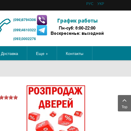
РУС
УКР
(096)8794306
(099)4610322
(093)3002276
Доставка
Еще +
Контакты
Top