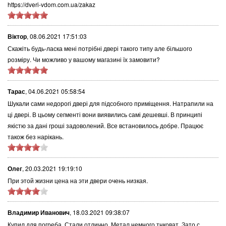
https://dveri-vdom.com.ua/zakaz
Віктор
,
08.06.2021 17:51:03
Скажіть будь-ласка мені потрібні двері такого типу але більшого
розміру. Чи можливо у вашому магазині їх замовити?
Тарас
,
04.06.2021 05:58:54
Шукали сами недорогі двері для підсобного приміщення. Натрапили на
ці двері. В цьому сегменті вони виявились самі дешевші. В принципі
якістю за дані гроші задоволений. Все встановилось добре. Працює
також без нарікань.
Олег
,
20.03.2021 19:19:10
При этой жизни цена на эти двери очень низкая.
Владимир Иванович
,
18.03.2021 09:38:07
Купил для погреба. Стали отлично. Метал немного тнковат. Зато с