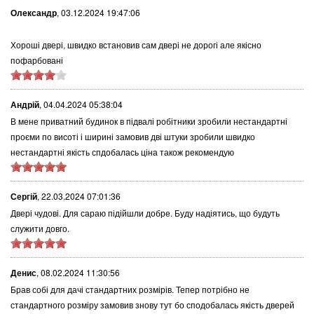
Олександр
,
03.12.2024 19:47:06
Хороші двері, швидко встановив сам двері не дорогі але якісно
пофарбовані
Андрій
,
04.04.2024 05:38:04
В мене приватний будинок в підвалі робітники зробили нестандартні
проєми по висоті і ширині замовив дві штуки зробили швидко
нестандартні якість спдобалась ціна також рекомендую
Сергій
,
22.03.2024 07:01:36
Двері чудові. Для сараю підійшли добре. Буду надіятись, що будуть
служити довго.
Денис
,
08.02.2024 11:30:56
Брав собі для дачі стандартних розмірів. Тепер потрібно не
стандартного розміру замовив знову тут бо сподобалась якість дверей