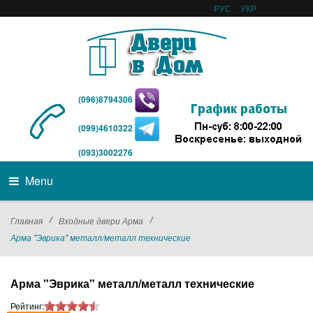
РУС
УКР
(096)8794306
(099)4610322
(093)3002276
Menu
/
/
Главная
Входные двери Арма
Арма "Эврика" металл/металл технические
Арма "Эврика" металл/металл технические
Рейтинг: