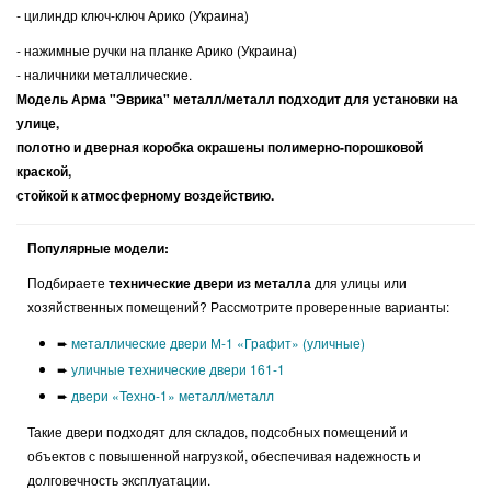
- цилиндр ключ-ключ Арико (Украина)
- нажимные ручки на планке Арико (Украина)
- наличники металлические.
Модель Арма "Эврика" металл/металл подходит для установки на
улице,
полотно и дверная коробка окрашены полимерно-порошковой
краской,
стойкой к атмосферному воздействию.
Популярные модели:
Подбираете
технические двери из металла
для улицы или
хозяйственных помещений? Рассмотрите проверенные варианты:
➨
металлические двери М-1 «Графит» (уличные)
➨
уличные технические двери 161-1
➨
двери «Техно-1» металл/металл
Такие двери подходят для складов, подсобных помещений и
объектов с повышенной нагрузкой, обеспечивая надежность и
долговечность эксплуатации.