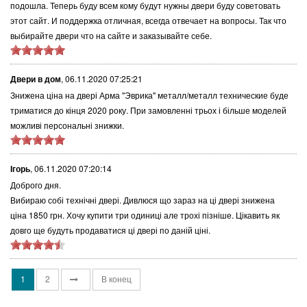
подошла. Теперь буду всем кому будут нужны двери буду советовать
этот сайт. И поддержка отличная, всегда отвечает на вопросы. Так что
выбирайте двери что на сайте и заказывайте себе.
Двери в дом
,
06.11.2020 07:25:21
Знижена ціна на двері Арма "Эврика" металл/металл технические буде
триматися до кінця 2020 року. При замовленні трьох і більше моделей
можливі персональні знижки.
Ігорь
,
06.11.2020 07:20:14
Доброго дня.
Вибираю собі технічні двері. Дивлюся що зараз на ці двері знижена
ціна 1850 грн. Хочу купити три одиниці але трохі пізніше. Цікавить як
довго ще будуть продаватися ці двері по даній ціні.
1
2
В конец